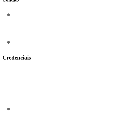
contato@aeroengenharia.com
(31) 3911-0311
Credenciais