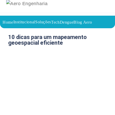
Institucional
Soluções
Home
TechDengue
Blog Aero
18/05/2026
Voltar a página inicial do blog
10 dicas para um mapeamento
geoespacial eficiente