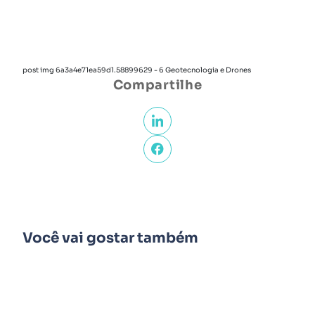
post img 6a3a4e71ea59d1.58899629 - 6 Geotecnologia e Drones
Compartilhe
Você vai gostar também