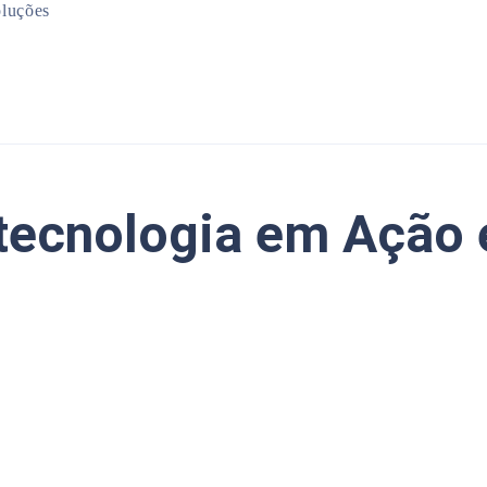
luções
Mineração
Infraestrutura
Planejamento Urbano
Meio Ambiente
ecnologia em Ação e