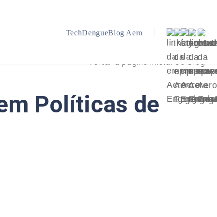
TechDengue
Blog Aero
Voltar a página inicial do blog
m Políticas de