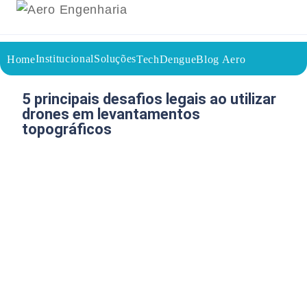
Institucional
Soluções
Home
TechDengue
Blog Aero
18/05/2026
Voltar a página inicial do blog
5 principais desafios legais ao utilizar
drones em levantamentos
topográficos