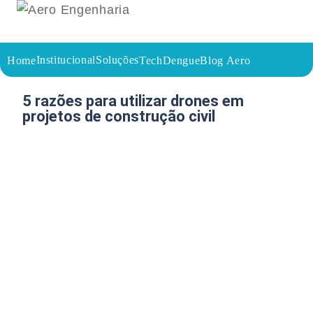
Institucional
Soluções
Home
TechDengue
Blog Aero
18/05/2026
Voltar a página inicial do blog
5 razões para utilizar drones em
projetos de construção civil