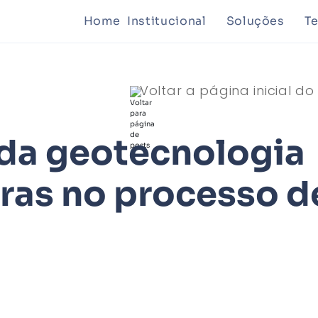
Home
Institucional
Soluções
T
Mineraçã
Voltar a página inicial do
Planejam
 da geotecnologia
uras no processo d