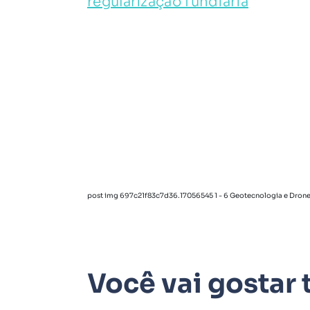
post img 697c21f83c7d36.17056545 1 - 6 Geotecnologia e Dron
Você vai gosta