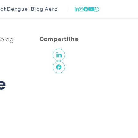
echDengue
Blog Aero
o
Infraestrutura
 blog
Compartilhe
ento Urbano
Meio Ambiente
e