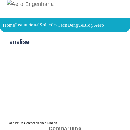
Institucional
Soluções
Home
TechDengue
Blog Aero
23/09/2025
Voltar a página inicial do blog
analise
analise - 6 Geotecnologia e Drones
Compartilhe