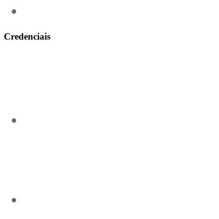
(31) 3911-0311
Credenciais