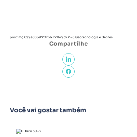
post img 699e685e2207b6.72142937 2 - 6 Geotecnologia e Drones
Compartilhe
Você vai gostar também