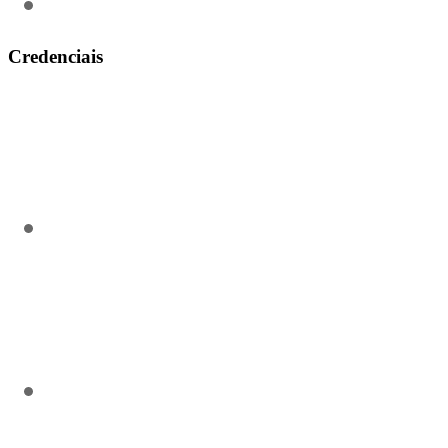
(31) 3911-0311
Credenciais