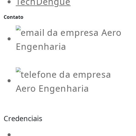
TechDengue
Contato
contato@aeroengenharia.
(31) 3911-0311
Credenciais