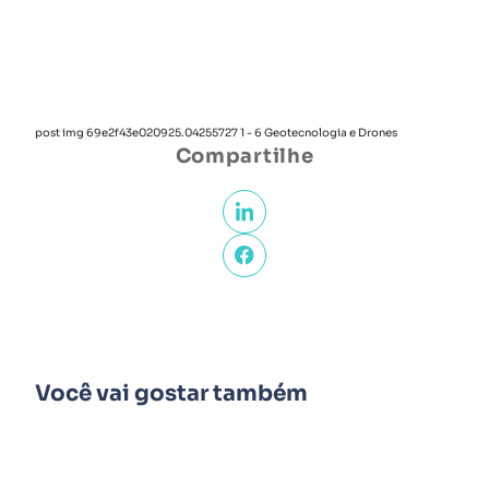
post img 69e2f43e020925.04255727 1 - 6 Geotecnologia e Drones
Compartilhe
Você vai gostar também