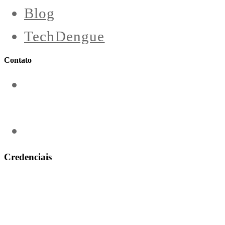
Blog
TechDengue
Contato
contato@aeroengenharia.com
(31) 3911-0311
Credenciais