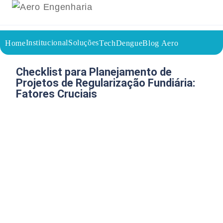
Institucional
Soluções
Home
TechDengue
Blog Aero
18/05/2026
Voltar a página inicial do blog
Checklist para Planejamento de
Projetos de Regularização Fundiária:
Fatores Cruciais