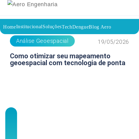
Institucional
Soluções
Home
TechDengue
Blog Aero
Voltar a página inicial do blog
Análise Geoespacial
19/05/2026
Como otimizar seu mapeamento
geoespacial com tecnologia de ponta