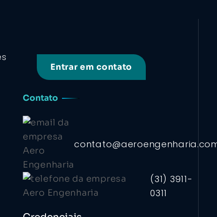
es
Entrar em contato
Contato
contato@aeroengenharia.co
(31) 3911-
0311