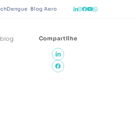
echDengue
Blog Aero
o
Infraestrutura
 blog
Compartilhe
ento Urbano
Meio Ambiente