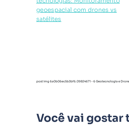
post img 6a0b06ec5b3bf6.09824671 - 6 Geotecnologia e Dron
Você vai gosta