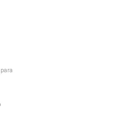
 para
o