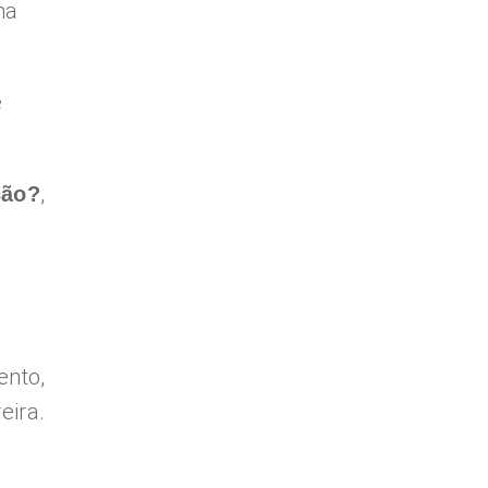
ma
e
,
ção?
ento,
eira.