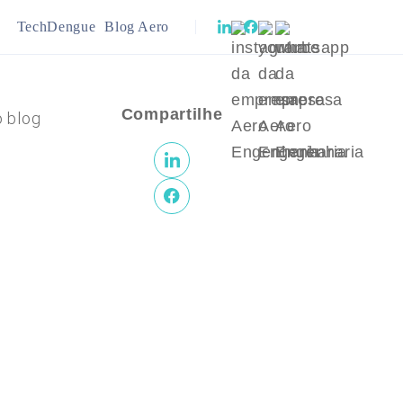
TechDengue
Blog Aero
ração
Infraestrutura
Compartilhe
o blog
ejamento Urbano
Meio Ambiente