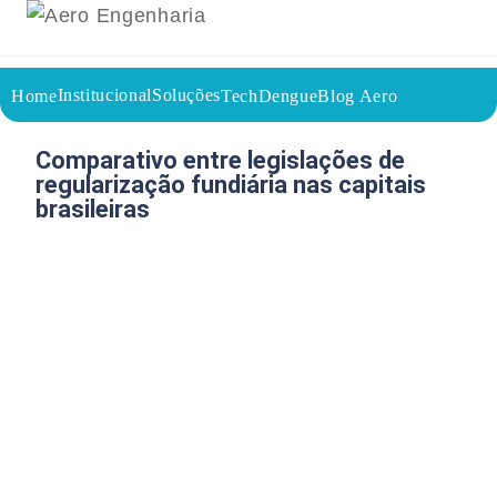
Institucional
Soluções
Home
TechDengue
Blog Aero
18/05/2026
Voltar a página inicial do blog
Comparativo entre legislações de
regularização fundiária nas capitais
brasileiras