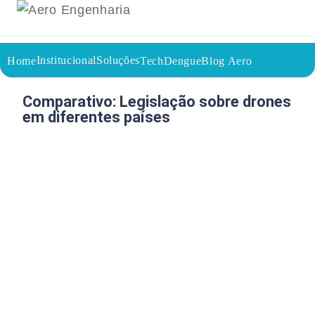
Institucional
Soluções
Home
TechDengue
Blog Aero
18/05/2026
Voltar a página inicial do blog
Comparativo: Legislação sobre drones
em diferentes países