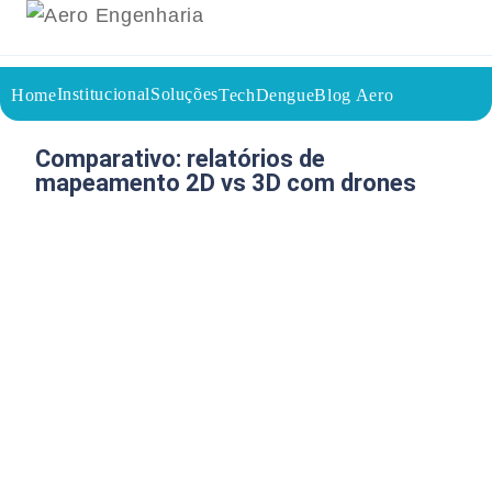
Institucional
Soluções
Home
TechDengue
Blog Aero
18/05/2026
Voltar a página inicial do blog
Comparativo: relatórios de
mapeamento 2D vs 3D com drones