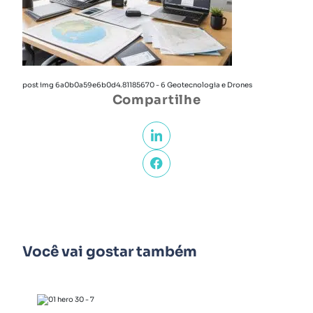
post img 6a0b0a59e6b0d4.81185670 - 6 Geotecnologia e Drones
Compartilhe
Você vai gostar também