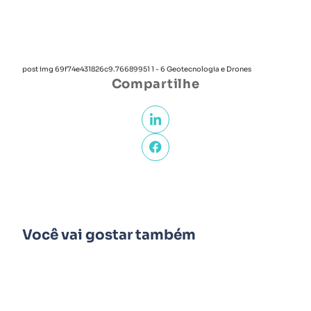
post img 69f74e431826c9.76689951 1 - 6 Geotecnologia e Drones
Compartilhe
Você vai gostar também