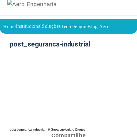
Institucional
Soluções
Home
TechDengue
Blog Aero
29/07/2025
Voltar a página inicial do blog
post_seguranca-industrial
post seguranca industrial - 6 Geotecnologia e Drones
Compartilhe