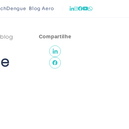
echDengue
Blog Aero
o
Infraestrutura
 blog
Compartilhe
ento Urbano
Meio Ambiente
 e