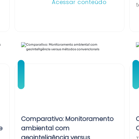
Acessar conteúdo
t
Comparativo: Monitoramento
e
ambiental com
geointeligência versus
T