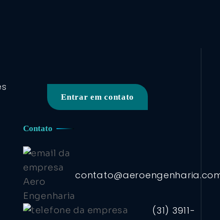
es
Entrar em contato
Contato
contato@aeroengenharia.co
(31) 3911-