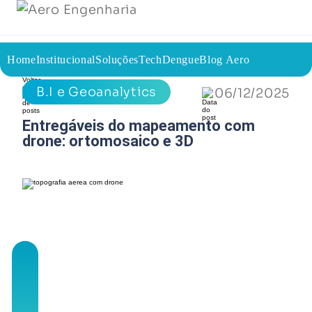
Institucional
Soluções
Home
TechDengue
Blog Aero
Voltar a página inicial do blog
B.I e Geoanalytics
06/12/2025
Entregáveis do mapeamento com
drone: ortomosaico e 3D