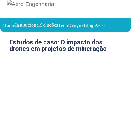
Institucional
Soluções
Home
TechDengue
Blog Aero
18/05/2026
Voltar a página inicial do blog
Estudos de caso: O impacto dos
drones em projetos de mineração