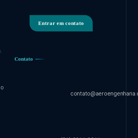
Entrar em contato
.
Contato
co
contato@aeroengenharia