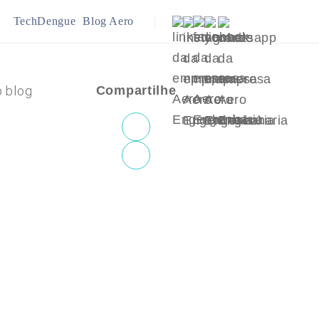
TechDengue
Blog Aero
ração
Infraestrutura
o blog
Compartilhe
ejamento Urbano
Meio Ambiente