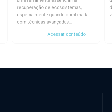
uma ferramenta essencial na
d
recuperação de ecossistemas,
d
especialmente quando combinada
v
com técnicas avançadas...
Acessar conteúdo