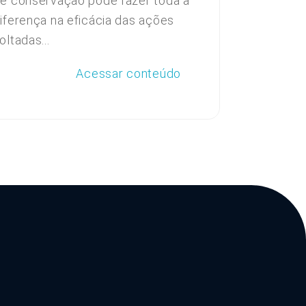
e conservação pode fazer toda a
iferença na eficácia das ações
oltadas...
Acessar conteúdo