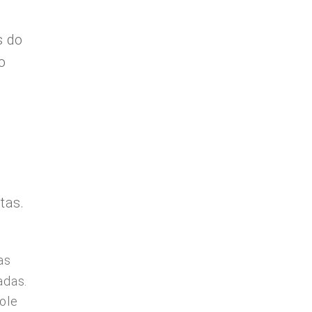
s do
o
tas.
as
adas.
ole