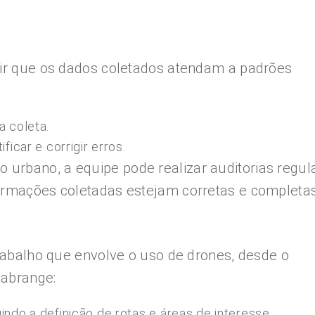
tir que os dados coletados atendam a padrões
a coleta.
ficar e corrigir erros.
urbano, a equipe pode realizar auditorias regul
formações coletadas estejam corretas e completa
trabalho que envolve o uso de drones, desde o
 abrange:
ndo a definição de rotas e áreas de interesse.