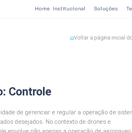
Home
Institucional
Soluções
T
Mineração
Voltar a página inicial d
Planejamen
o: Controle
idade de gerenciar e regular a operação de sist
ltados desejados. No contexto de drones e
ole envolve não apenas a operação de aeronaves