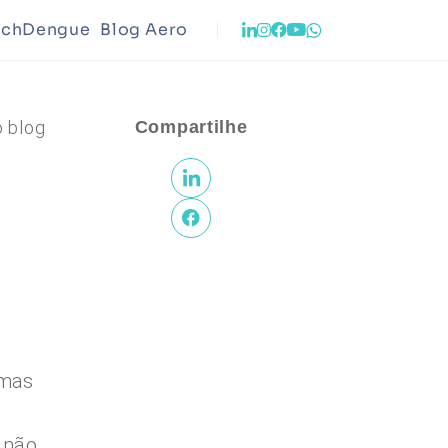
echDengue
Blog Aero
Infraestrutura
o blog
Compartilhe
to Urbano
Meio Ambiente
emas
 não