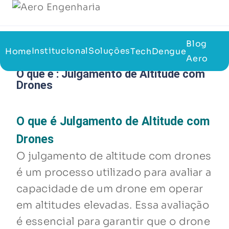
Blog
05/08/2023
Voltar a página inicial do blog
Institucional
Soluções
Home
TechDengue
Aero
O que é : Julgamento de Altitude com
Drones
O que é Julgamento de Altitude com
Drones
O julgamento de altitude com drones
é um processo utilizado para avaliar a
capacidade de um drone em operar
em altitudes elevadas. Essa avaliação
é essencial para garantir que o drone