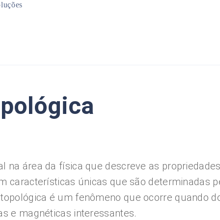
luções
Mineração
Infraestrutura
Planejamento Urbano
Meio Ambiente
opológica
l na área da física que descreve as propriedade
m características únicas que são determinadas pe
 topológica é um fenômeno que ocorre quando do
as e magnéticas interessantes.