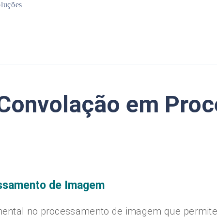
luções
Mineração
Infraestrutura
Planejamento Urbano
Meio Ambiente
e Convolação em Pro
essamento de Imagem
ental no processamento de imagem que permite r