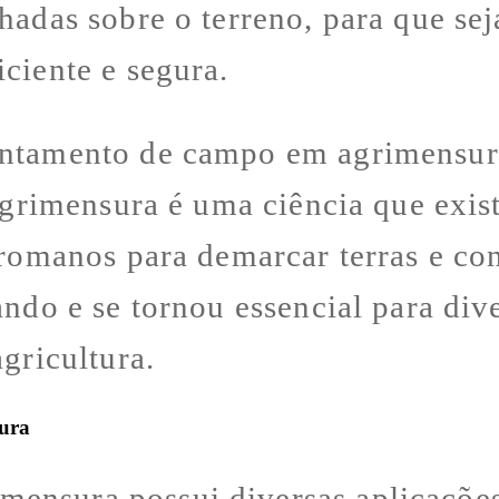
hadas sobre o terreno, para que sej
ciente e segura.
antamento de campo em agrimensura
 agrimensura é uma ciência que exis
e romanos para demarcar terras e c
ando e se tornou essencial para di
agricultura.
ura
ensura possui diversas aplicações