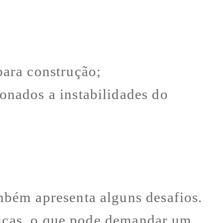
para construção;
onados a instabilidades do
bém apresenta alguns desafios.
íficas, o que pode demandar um