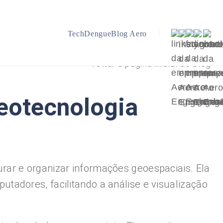
TechDengue
Blog Aero
Voltar a página inicial do blog
eotecnologia
ar e organizar informações geoespaciais. Ela
adores, facilitando a análise e visualização