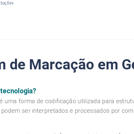
luções
Mineração
Infraestrutura
Planejamento Urbano
Meio Ambiente
em de Marcação em G
tecnologia?
ma forma de codificação utilizada para estrutur
podem ser interpretados e processados por comput