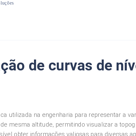
luções
Mineração
Infraestrutura
Planejamento Urbano
Meio Ambiente
ação de curvas de nív
ica utilizada na engenharia para representar a v
de mesma altitude, permitindo visualizar a topog
sível obter informações valiosas para diversas 