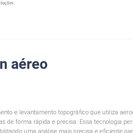
luções
Mineração
Infraestrutura
Planejamento Urbano
Meio Ambiente
an aéreo
nto e levantamento topográfico que utiliza ae
as de forma rápida e precisa. Essa tecnologia p
ibilitando uma análise mais precisa e eficiente par