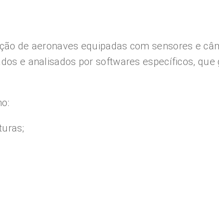
ização de aeronaves equipadas com sensores e c
sados e analisados por softwares específicos, qu
mo:
turas;