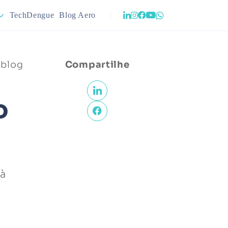
TechDengue
Blog Aero
eração
Infraestrutura
 blog
Compartilhe
nejamento Urbano
Meio Ambiente
o
 à