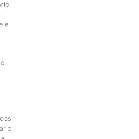
rio
e
e e
de
adas
ar o
na