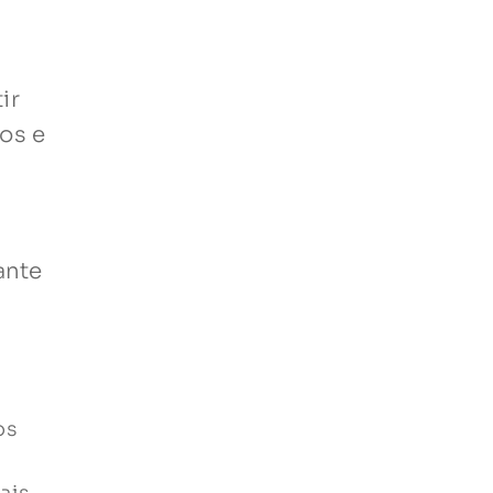
ir
os e
ante
os