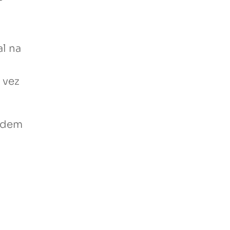
l na
 vez
podem