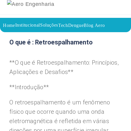
Institucional
Soluções
Home
TechDengue
Blog Aero
15/08/2023
Voltar a página inicial do blog
O que é : Retroespalhamento
**O que é Retroespalhamento: Princípios,
Aplicações e Desafios**
**Introdução**
O retroespalhamento é um fenômeno
físico que ocorre quando uma onda
eletromagnética é refletida em várias
direções por uma superfície irregular.