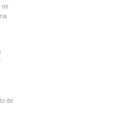
 os
ia.
u
r
to de