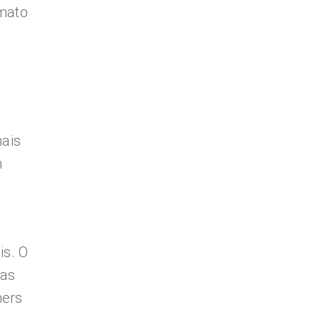
mato
mais
m
is. O
cas
ners