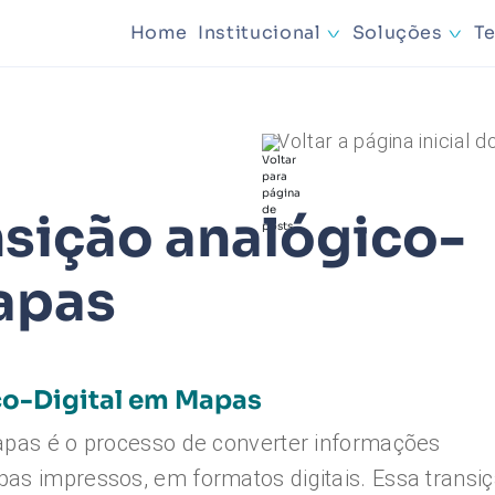
Home
Institucional
Soluções
T
Mineração
Voltar a página inicial d
Planejamen
nsição analógico-
apas
co-Digital em Mapas
mapas é o processo de converter informações
as impressos, em formatos digitais. Essa transi