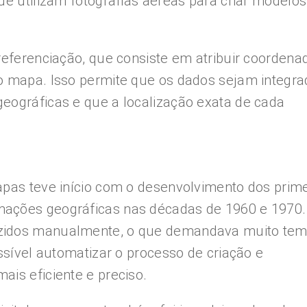
ue utilizam fotografias aéreas para criar modelos
rreferenciação, que consiste em atribuir coordena
no mapa. Isso permite que os dados sejam integr
eográficas e que a localização exata de cada
apas teve início com o desenvolvimento dos prim
mações geográficas nas décadas de 1960 e 1970.
uzidos manualmente, o que demandava muito tem
ossível automatizar o processo de criação e
ais eficiente e preciso.