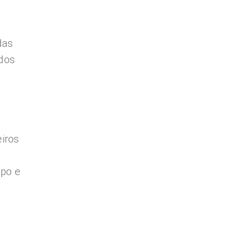
das
ados
eiros
po e