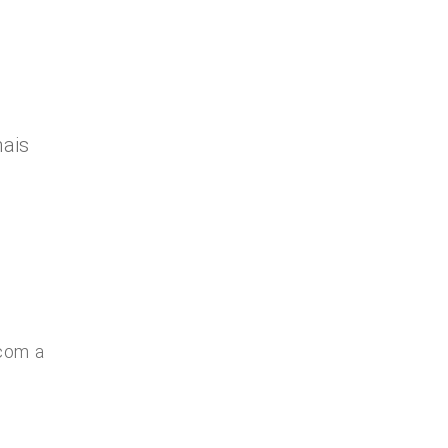
nais
 com a