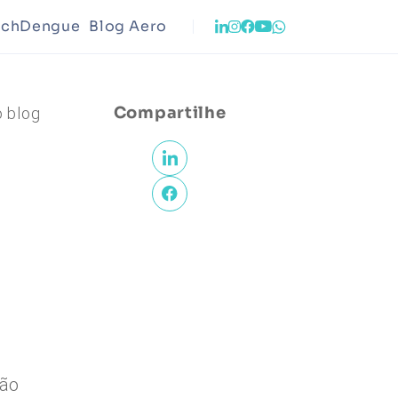
echDengue
Blog Aero
Infraestrutura
Compartilhe
o blog
to Urbano
Meio Ambiente
ção