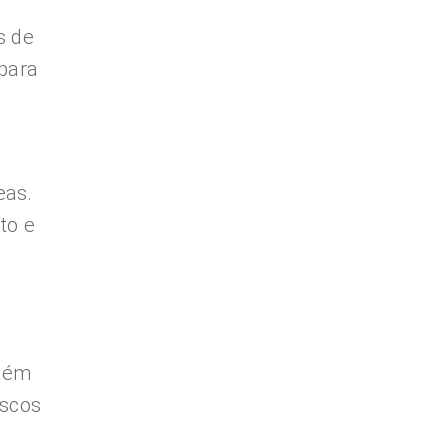
s de
 para
eas.
to e
mbém
iscos