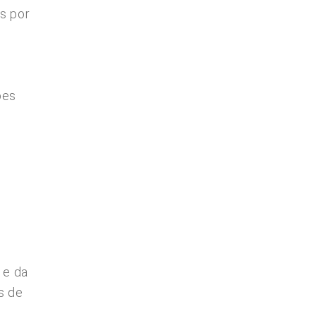
s por
ões
 e da
s de