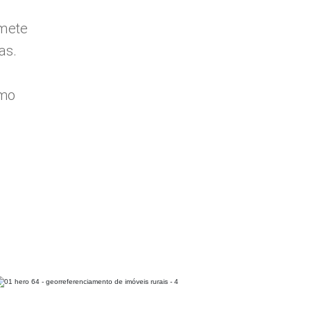
omete
as.
imo