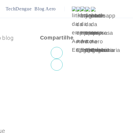
TechDengue
Blog Aero
ração
Infraestrutura
o blog
Compartilhe
ejamento Urbano
Meio Ambiente
ue