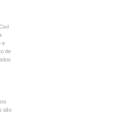
ivil
a
o e
to de
dados
eio
s são