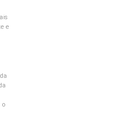
ais
te e
 da
da
e
 o