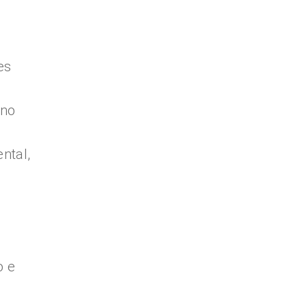
es
 no
ntal,
o e