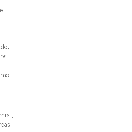
de
de,
sos
timo
oral,
reas