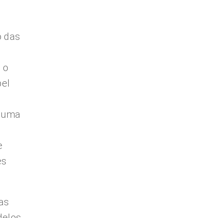
o das
 o
pel
m uma
e
es
as
delos