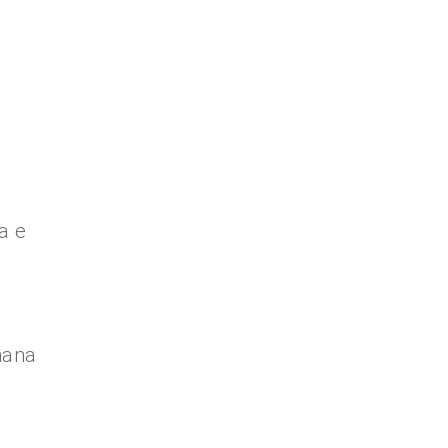
a e
mana