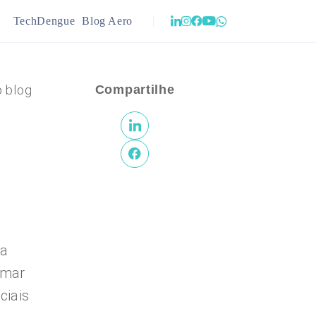
TechDengue
Blog Aero
ração
Infraestrutura
o blog
Compartilhe
ejamento Urbano
Meio Ambiente
ma
 mar
ciais