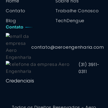
Home
Sobre nós
Contato
Trabalhe Conosco
Blog
TechDengue
Contato
contato@aeroengenharia.com
(31) 3911-
0311
Credenciais
Todos os Direitos Reservados - Aero