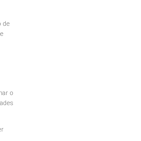
o de
 e
nar o
dades
er