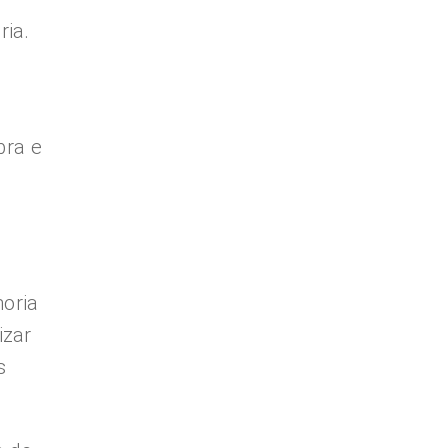
ria.
bra e
oria
izar
s