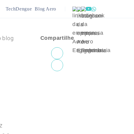
TechDengue
Blog Aero
ração
Infraestrutura
o blog
Compartilhe
ejamento Urbano
Meio Ambiente
z