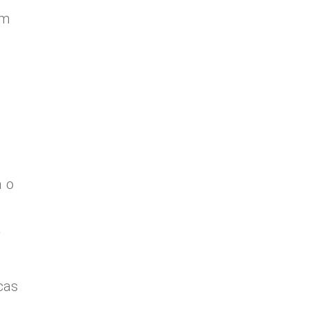
om
 o
a
cas