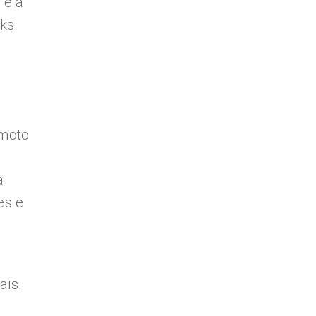
 e a
rks
emoto
a
es e
)
ais.