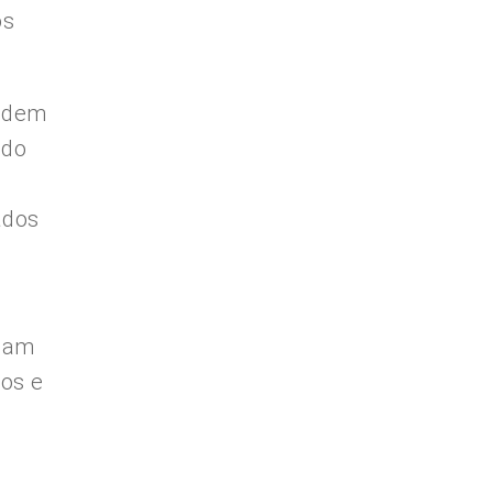
os
podem
ado
ados
ndam
sos e