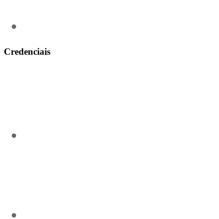
contato@aeroengenharia.com
(31) 3911-0311
Credenciais