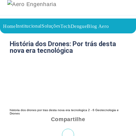
Institucional
Soluções
Home
TechDengue
Blog Aero
08/08/2023
Voltar a página inicial do blog
História dos Drones: Por trás desta
nova era tecnológica
historia dos drones por tras desta nova era tecnologica 2 - 6 Geotecnologia e
Drones
Compartilhe