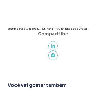
post img 69bb67cdd9de23.42544248 1 - 6 Geotecnologia e Drones
Compartilhe
Você vai gostar também