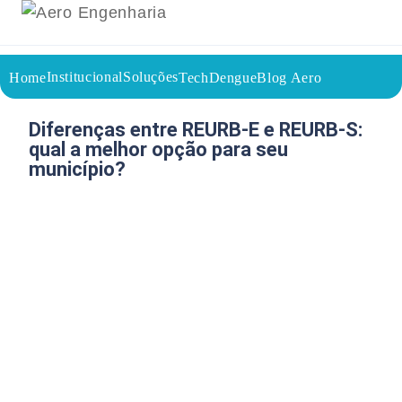
Institucional
Soluções
Home
TechDengue
Blog Aero
18/05/2026
Voltar a página inicial do blog
Diferenças entre REURB-E e REURB-S:
qual a melhor opção para seu
município?