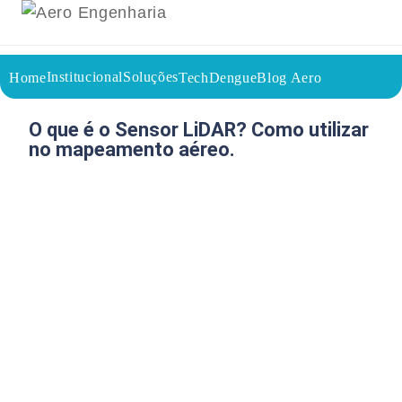
Institucional
Soluções
Home
TechDengue
Blog Aero
25/07/2023
Voltar a página inicial do blog
O que é o Sensor LiDAR? Como utilizar
no mapeamento aéreo.