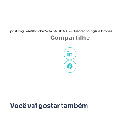
post img 69e98c3fbe7404.34181748 1 - 6 Geotecnologia e Drones
Compartilhe
Você vai gostar também