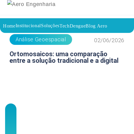
Institucional
Soluções
Home
TechDengue
Blog Aero
Voltar a página inicial do blog
Análise Geoespacial
02/06/2026
Ortomosaicos: uma comparação
entre a solução tradicional e a digital